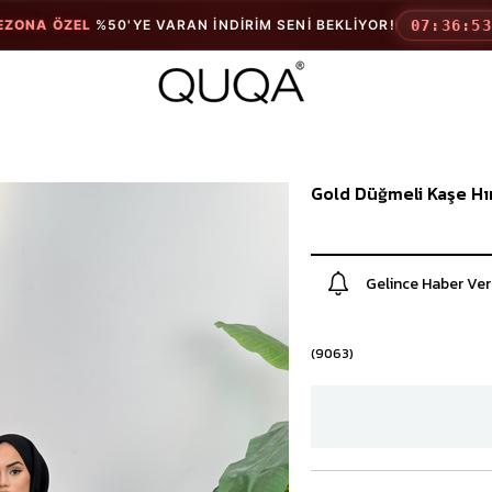
EZONA ÖZEL
%50'YE VARAN İNDIRIM SENI BEKLIYOR!
07:36:5
ÜST GİYİM
TAKIMLAR
Tulum
Pantolonlu T
Gömlek
Spor Takımla
Gold Düğmeli Kaşe Hı
Etekli Takıml
Gelince Haber Ver
(9063)