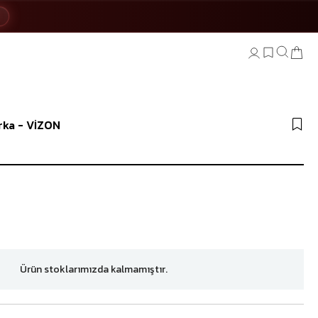
2
ELBİSE
BÜYÜK İNDİRİM
akımlar
r
rka - VİZON
ar
Ürün stoklarımızda kalmamıştır.