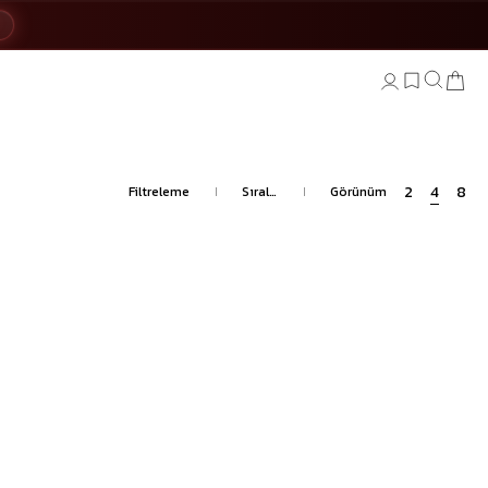
7
ELBİSE
BÜYÜK İNDİRİM
akımlar
r
Filtreleme
ar