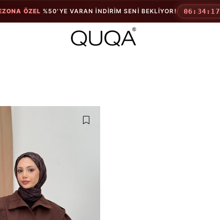
EZONA ÖZEL
%50'YE VARAN İNDIRIM SENI BEKLIYOR!
06:34:1
ÜST GİYİM
TAKIMLAR
Tulum
Pantolonlu T
Gömlek
Spor Takımla
Etekli Takıml