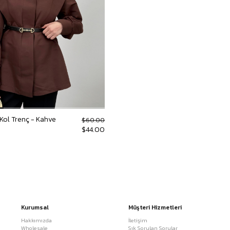
Kol Trenç - Kahve
$60.00
$44.00
Kurumsal
Müşteri Hizmetleri
Hakkımızda
İletişim
Wholesale
Sık Sorulan Sorular