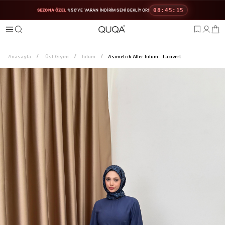
08:45:15
SEZONA ÖZEL
%50'YE VARAN İNDIRIM SENI BEKLIYOR!
Anasayfa
Üst Giyim
Tulum
Asimetrik Aller Tulum - Lacivert