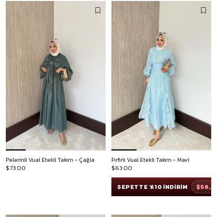
Pelerinli Vual Etekli Takım - Çağla
Fırfırlı Vual Etekli Takım - Mavi
$73.00
$63.00
$56,7
SEPETTE %10 İNDİRİM