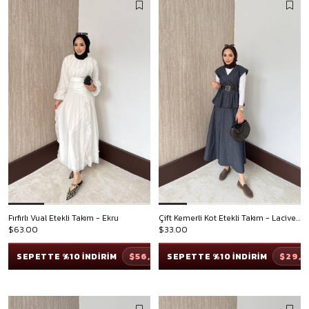
Fırfırlı Vual Etekli Takım - Ekru
Çift Kemerli Kot Etekli Takım - Lacivert
$63.00
$33.00
$56,70
$29,7
SEPETTE %10 İNDİRİM
SEPETTE %10 İNDİRİM