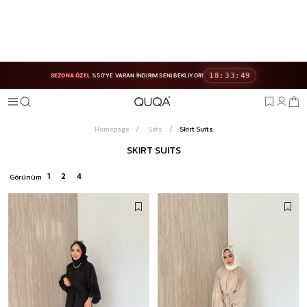
18:33:47
SEZONA ÖZEL
%50'YE VARAN İNDIRIM SENI BEKLIYOR!
Homepage
Sets
Skirt Suits
SKIRT SUITS